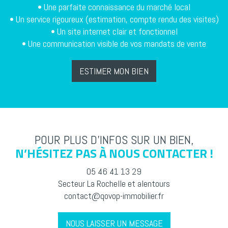
• Une parfaite connaissance du marché local
• Un service rigoureux (estimation, compte rendu des visites)
• Un site internet clair et fonctionnel
• Une communication visible de vos mandats de vente
ESTIMER MON BIEN
POUR PLUS D’INFOS SUR UN BIEN,
N’HÉSITEZ PAS À NOUS CONTACTER !
05 46 41 13 29
Secteur La Rochelle et alentours
contact@qovop-immobilier.fr
NOUS LAISSER UN MESSAGE