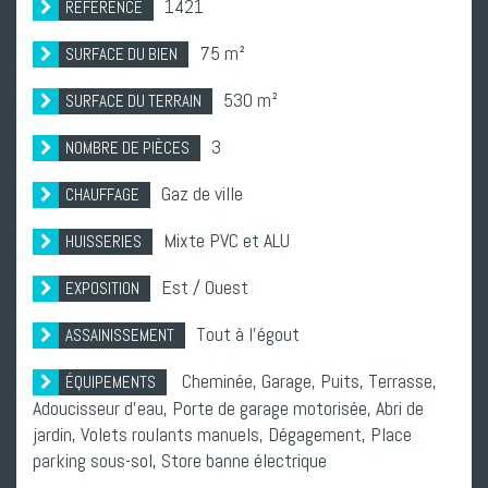
1421
RÉFÉRENCE
75 m²
SURFACE DU BIEN
530 m²
SURFACE DU TERRAIN
3
NOMBRE DE PIÈCES
Gaz de ville
CHAUFFAGE
Mixte PVC et ALU
HUISSERIES
Est / Ouest
EXPOSITION
Tout à l'égout
ASSAINISSEMENT
Cheminée,
Garage,
Puits,
Terrasse,
ÉQUIPEMENTS
Adoucisseur d'eau,
Porte de garage motorisée,
Abri de
jardin,
Volets roulants manuels,
Dégagement,
Place
parking sous-sol,
Store banne électrique