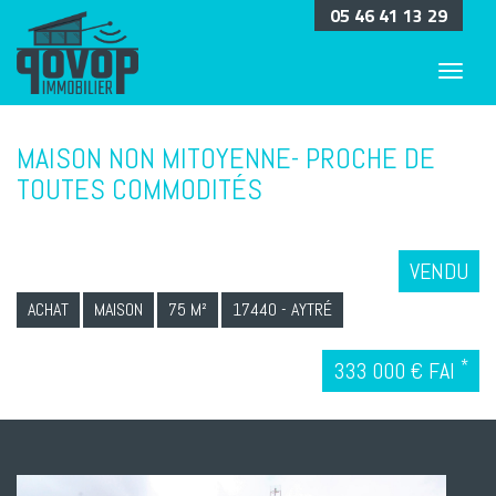
05 46 41 13 29
MAISON NON MITOYENNE- PROCHE DE
TOUTES COMMODITÉS
VENDU
ACHAT
MAISON
75 M²
17440 - AYTRÉ
*
333 000 € FAI