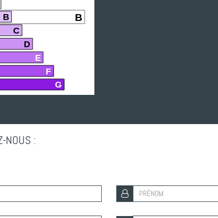
B
B
C
D
E
F
G
Z-NOUS :