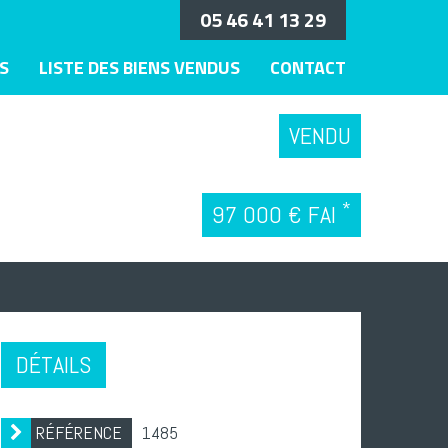
05 46 41 13 29
NS
LISTE DES BIENS VENDUS
CONTACT
VENDU
*
97 000 € FAI
DÉTAILS
RÉFÉRENCE
1485