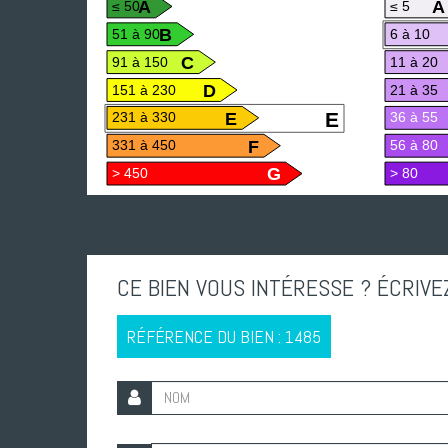
A
A
≤ 50
≤ 5
B
51 à 90
6 à 10
C
91 à 150
11 à 20
D
151 à 230
21 à 35
E
E
231 à 330
36 à 55
F
331 à 450
56 à 80
G
> 450
> 80
CE BIEN VOUS INTÉRESSE ? ÉCRIVE
RÉFÉRENCE DU BIEN : 1485