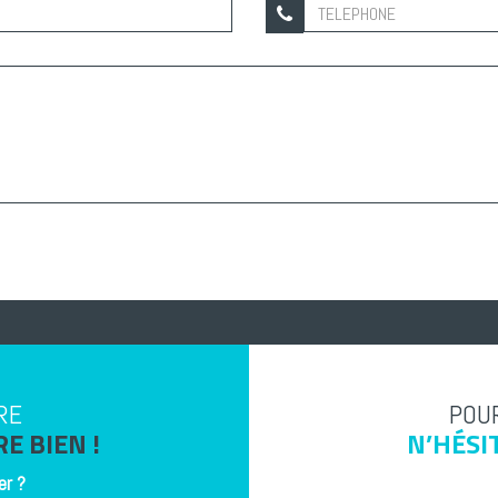
RE
POUR
E BIEN !
N’HÉSI
er
?