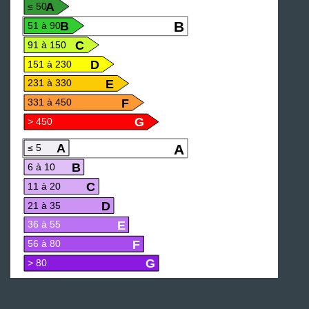
A
≤ 50
B
B
51 à 90
C
91 à 150
D
151 à 230
E
231 à 330
F
331 à 450
G
> 450
A
A
≤ 5
B
6 à 10
C
11 à 20
D
21 à 35
E
36 à 55
F
56 à 80
G
> 80