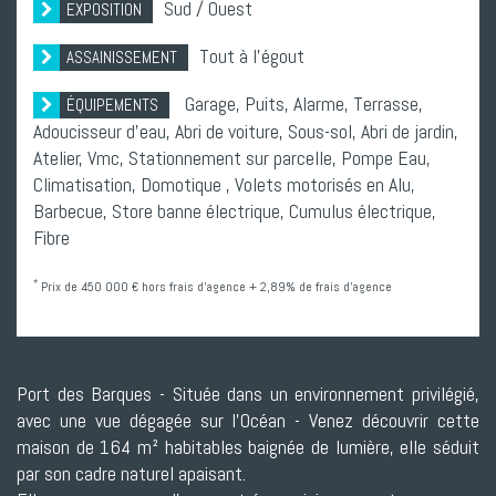
Sud / Ouest
EXPOSITION
Tout à l'égout
ASSAINISSEMENT
Garage,
Puits,
Alarme,
Terrasse,
ÉQUIPEMENTS
Adoucisseur d'eau,
Abri de voiture,
Sous-sol,
Abri de jardin,
Atelier,
Vmc,
Stationnement sur parcelle,
Pompe Eau,
Climatisation,
Domotique ,
Volets motorisés en Alu,
Barbecue,
Store banne électrique,
Cumulus électrique,
Fibre
*
Prix de 450 000 € hors frais d'agence + 2,89% de frais d'agence
Port des Barques - Située dans un environnement privilégié,
avec une vue dégagée sur l'Océan - Venez découvrir cette
maison de 164 m² habitables baignée de lumière, elle séduit
par son cadre naturel apaisant.