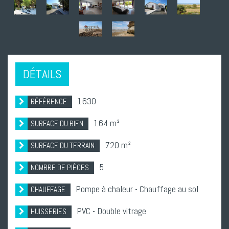
DÉTAILS
1630
RÉFÉRENCE
164 m²
SURFACE DU BIEN
720 m²
SURFACE DU TERRAIN
5
NOMBRE DE PIÈCES
Pompe à chaleur - Chauffage au sol
CHAUFFAGE
PVC - Double vitrage
HUISSERIES