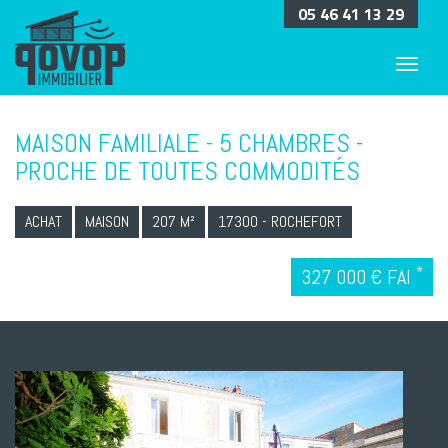
05 46 41 13 29
MAISON FAMILIALE - 5 CHAMBRES -
PROCHE DE TOUTES COMMODITÉS
ACHAT
MAISON
207 M²
17300 - ROCHEFORT
*
327 000 € FAI