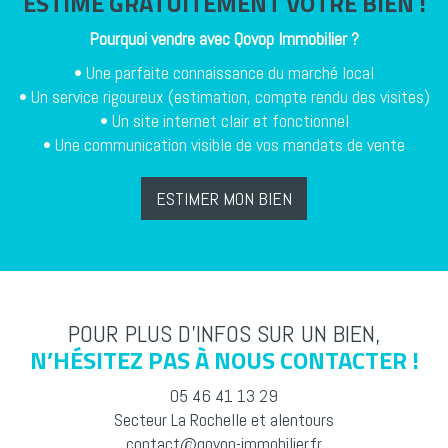
ESTIME GRATUITEMENT VOTRE BIEN !
Pourquoi vendre avec
Qovop Immobilier
?
• Une parfaite connaissance du marché local
• Un service rigoureux (estimation, compte rendu des visites)
• Un site internet clair et fonctionnel
• Une communication visible de vos mandats de vente
ESTIMER MON BIEN
POUR PLUS D’INFOS SUR UN BIEN,
N’HÉSITEZ PAS À NOUS CONTACTER !
05 46 41 13 29
Secteur La Rochelle et alentours
contact@qovop-immobilier.fr