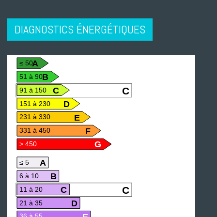
DIAGNOSTICS ÉNERGÉTIQUES
A
≤ 50
B
51 à 90
C
C
91 à 150
D
151 à 230
E
231 à 330
F
331 à 450
G
> 450
A
≤ 5
B
6 à 10
C
C
11 à 20
D
21 à 35
E
36 à 55