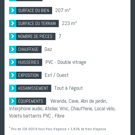
207 m²
SURFACE DU BIEN
223 m²
SURFACE DU TERRAIN
7
NOMBRE DE PIÈCES
Gaz
CHAUFFAGE
PVC - Double vitrage
HUISSERIES
Est / Ouest
EXPOSITION
Tout à l'égout
ASSAINISSEMENT
Véranda,
Cave,
Abri de jardin,
ÉQUIPEMENTS
Interphone audio,
Atelier,
Vmc,
Chaufferie,
Local vélo,
Volets battants PVC ,
Fibre
*
Prix de 315 000 € hors frais d'agence + 3,81% de frais d'agence