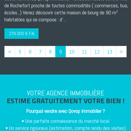
de Rochefort proche de toutes commodités ( commerces, bus,
écoles...) Venez découvrir cette maison de bourg de 90 m²
habitables qui se compose : d'...
179 000 € FAI
(current)
<
5
6
7
8
9
10
11
12
13
>
VOTRE AGENCE IMMOBILIÈRE
ESTIME GRATUITEMENT VOTRE BIEN !
Pourquoi vendre avec
Qovop Immobilier
?
• Une parfaite connaissance du marché local
• Un service rigoureux (estimation, compte rendu des visites)